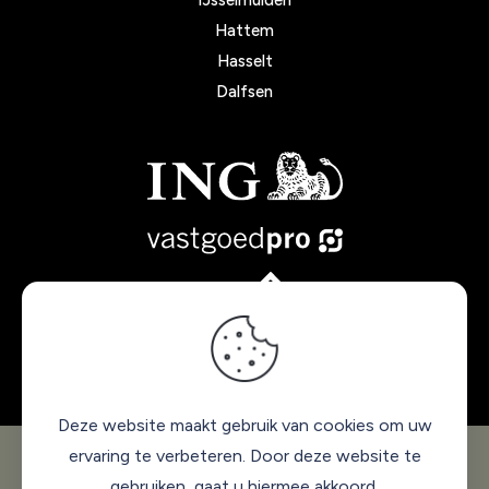
IJsselmuiden
Hattem
Hasselt
Dalfsen
Deze website maakt gebruik van cookies om uw
© 2025 Makelaar Janou
. Alle rechten voorbehouden. |
ervaring te verbeteren. Door deze website te
Privacy policy
-
Sitemap
gebruiken, gaat u hiermee akkoord.