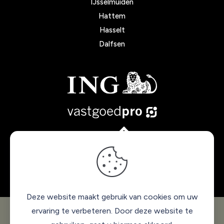
IJsselmuiden
Hattem
Hasselt
Dalfsen
Deze website maakt gebruik van cookies om uw
© 2025 Makelaar Janou
. Alle rechten voorbehouden. |
ervaring te verbeteren. Door deze website te
Privacy policy
-
Sitemap