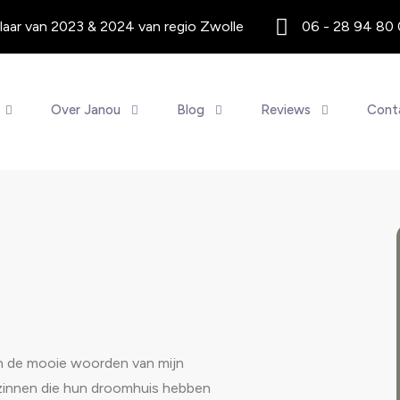
aar van 2023 & 2024 van regio Zwolle
06 - 28 94 80
Over Janou
Blog
Reviews
Cont
 van de mooie woorden van mijn
ezinnen die hun droomhuis hebben