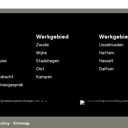
Werkgebied
Werkgebi
Zwolle
IJsselmuiden
Wijhe
Hattem
vies
Stadshagen
Hasselt
Olst
Dalfsen
pdracht
Kampen
adviesgesprek
olicy
-
Sitemap