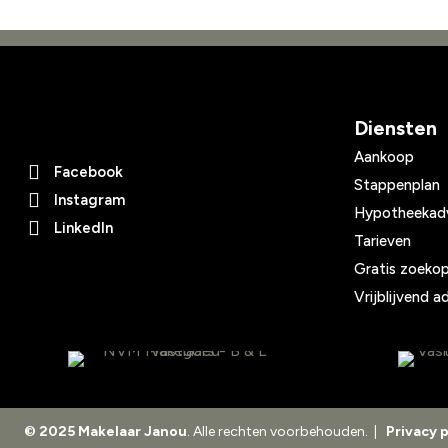
Diensten
Aankoop
Facebook
Stappenplan
Instagram
Hypotheekad
LinkedIn
Tarieven
Gratis zoeko
Vrijblijvend 
© 2025 Makelaar Janou
. Alle rechten voorbehouden. |
Privacy p