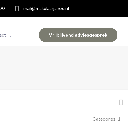
 00
mail@makelaarjanou.nl
Vrijblijvend adviesgesprek
act
Categories