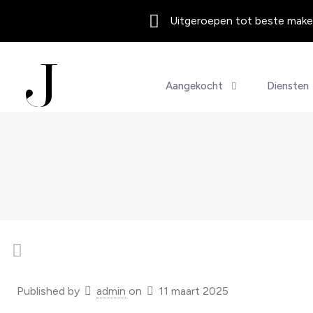
Uitgeroepen tot beste makel
Aangekocht
Diensten
Published by
admin
on
11 maart 2025