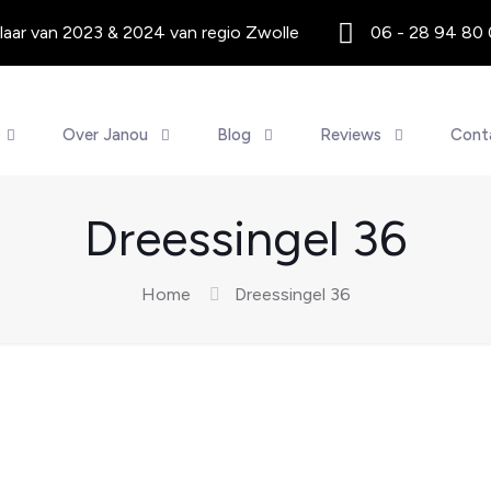
aar van 2023 & 2024 van regio Zwolle
06 - 28 94 80
Over Janou
Blog
Reviews
Cont
Dreessingel 36
Home
Dreessingel 36