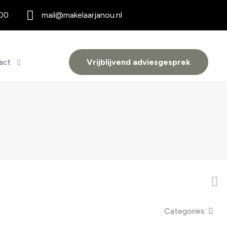
 00
mail@makelaarjanou.nl
Vrijblijvend adviesgesprek
act
Categories