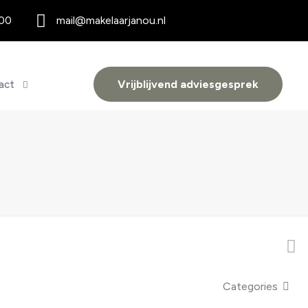
 00
mail@makelaarjanou.nl
Vrijblijvend adviesgesprek
act
Categories