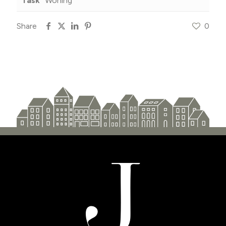
Task
Woning
Share
0