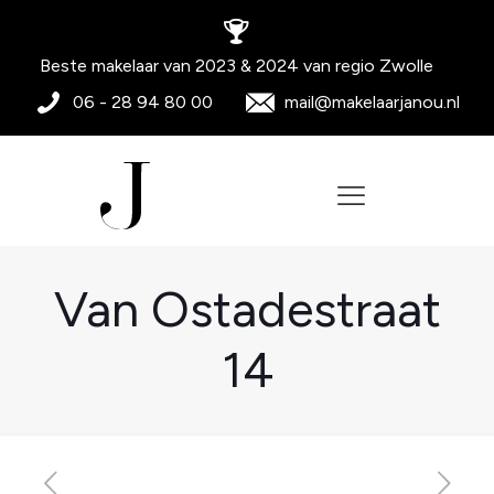
Beste makelaar van 2023 & 2024 van regio Zwolle
06 - 28 94 80 00
mail@makelaarjanou.nl
Van Ostadestraat
14